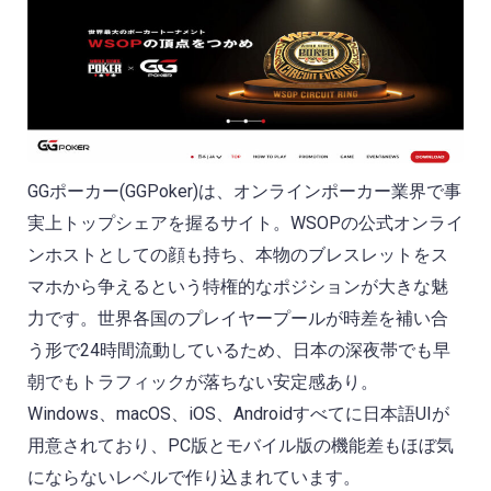
GGポーカー(GGPoker)は、オンラインポーカー業界で事
実上トップシェアを握るサイト。WSOPの公式オンライ
ンホストとしての顔も持ち、本物のブレスレットをス
マホから争えるという特権的なポジションが大きな魅
力です。世界各国のプレイヤープールが時差を補い合
う形で24時間流動しているため、日本の深夜帯でも早
朝でもトラフィックが落ちない安定感あり。
Windows、macOS、iOS、Androidすべてに日本語UIが
用意されており、PC版とモバイル版の機能差もほぼ気
にならないレベルで作り込まれています。