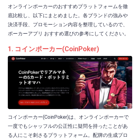
オンラインポーカーのおすすめプラットフォームを徹
底比較し、以下にまとめました。各ブランドの強みや
決済手段、プロモーション内容を整理しているので、
ポーカーアプリ おすすめ選びの参考にしてください。
1. コインポーカー(CoinPoker)
コインポーカー(CoinPoker)は、オンラインポーカーで
一度でもシャッフルの公正性に疑問を持ったことがあ
る人にこそ刺さるプラットフォーム。配牌の生成プロ