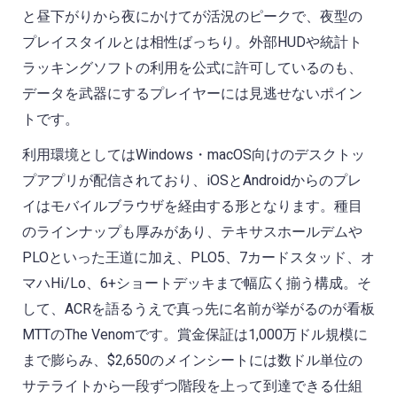
と昼下がりから夜にかけてが活況のピークで、夜型の
プレイスタイルとは相性ばっちり。外部HUDや統計ト
ラッキングソフトの利用を公式に許可しているのも、
データを武器にするプレイヤーには見逃せないポイン
トです。
利用環境としてはWindows・macOS向けのデスクトッ
プアプリが配信されており、iOSとAndroidからのプレ
イはモバイルブラウザを経由する形となります。種目
のラインナップも厚みがあり、テキサスホールデムや
PLOといった王道に加え、PLO5、7カードスタッド、オ
マハHi/Lo、6+ショートデッキまで幅広く揃う構成。そ
して、ACRを語るうえで真っ先に名前が挙がるのが看板
MTTのThe Venomです。賞金保証は1,000万ドル規模に
まで膨らみ、$2,650のメインシートには数ドル単位の
サテライトから一段ずつ階段を上って到達できる仕組