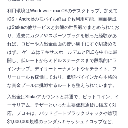
利用環境はWindows・macOSのデスクトップ、加えて
iOS・Androidのモバイル経由でも利用可能。画面構成
はStakeの他サービスと共通の世界観でまとめられてお
り、過去にカジノやスポーツブックを触った経験があ
れば、ロビーや入出金画面の使い勝手にすぐ馴染める
はず。 ゲームはテキサスホールデムとPLOを中心に展
開し、低レートからミドルステークスまで段階的にラ
インナップ。デイリートーナメントやサテライト、フ
リーロールも稼働しており、低額バイインから本格的
な賞金プールに挑戦するルートも整えられています。
入出金はStakeアカウントと共通で、ビットコイン、イ
ーサリアム、テザーといった主要仮想通貨に幅広く対
応。プロモは、バッドビートブラックジャックや総額
$1,000,000規模のランダムキャッシュドロップなど、