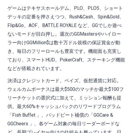
ゲームはテキサスホールデム、PLO、PLO5、ショート
デッキの定番を押さえつつ、Rush&Cash、Spin&Gold、
Flip&Go、AOF、BATTLE ROYALE など、GGでしか遊べ
ないモードが目白押し。週次のGGMastersやハイロー
ラー向けGGMillion$は数十万ドル規模の保証賞金が動
き、毎日のフリーロールも豊富です。機能面も充実し
ており、スマートHUD、PokerCraft、ステーキング機能
などが搭載されています。
決済はクレジットカード、ペイズ、仮想通貨に対応。
ウェルカムボーナスは最大$500のマッチか最大$100フ
リーチケットの選択式に加えて、ミッション報酬も提
供。最大60%キャッシュバックのリワードプログラム
「Fish Buffet 」、バッドビート補償の「GGCare &
GGCheers 」、各ゲーム対象の毎日リーダーボードな
ど、長期プレイヤー向けの仕組みも整っています。日