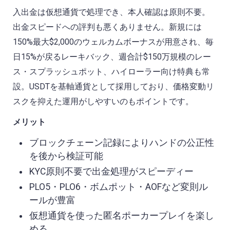
入出金は仮想通貨で処理でき、本人確認は原則不要。
出金スピードへの評判も悪くありません。新規には
150%最大$2,000のウェルカムボーナスが用意され、毎
日15%が戻るレーキバック、週合計$150万規模のレー
ス・スプラッシュポット、ハイローラー向け特典も常
設。USDTを基軸通貨として採用しており、価格変動リ
スクを抑えた運用がしやすいのもポイントです。
メリット
ブロックチェーン記録によりハンドの公正性
を後から検証可能
KYC原則不要で出金処理がスピーディー
PLO5・PLO6・ボムポット・AOFなど変則ル
ールが豊富
仮想通貨を使った匿名ポーカープレイを楽し
める