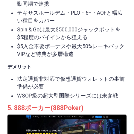
動同期で連携
テキサスホールデム・PLO・6+・AOFと幅広
い種目をカバー
Spin & Goは最大$500,000ジャックポットを
$5程度のバイインから狙える
$5入金不要ボーナスや最大50%レーキバック
VIPなど特典が多層構造
デメリット
法定通貨非対応で仮想通貨ウォレットの事前
準備が必要
WSOP級の超大型国際シリーズには未参戦
5. 888ポーカー(888Poker)