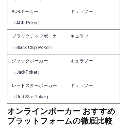
ACRポーカー
キュラソー
テ
（ACR Poker）
ブラックチップポーカー
キュラソー
（Black Chip Poker）
ジャックポーカー
キュラソー
テ
（JackPoker）
レッドスターポーカー
キュラソー
（Red Star Poker）
オンラインポーカー おすすめ
プラットフォームの徹底比較