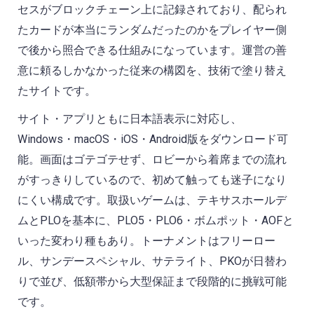
セスがブロックチェーン上に記録されており、配られ
たカードが本当にランダムだったのかをプレイヤー側
で後から照合できる仕組みになっています。運営の善
意に頼るしかなかった従来の構図を、技術で塗り替え
たサイトです。
サイト・アプリともに日本語表示に対応し、
Windows・macOS・iOS・Android版をダウンロード可
能。画面はゴテゴテせず、ロビーから着席までの流れ
がすっきりしているので、初めて触っても迷子になり
にくい構成です。取扱いゲームは、テキサスホールデ
ムとPLOを基本に、PLO5・PLO6・ボムポット・AOFと
いった変わり種もあり。トーナメントはフリーロー
ル、サンデースペシャル、サテライト、PKOが日替わ
りで並び、低額帯から大型保証まで段階的に挑戦可能
です。