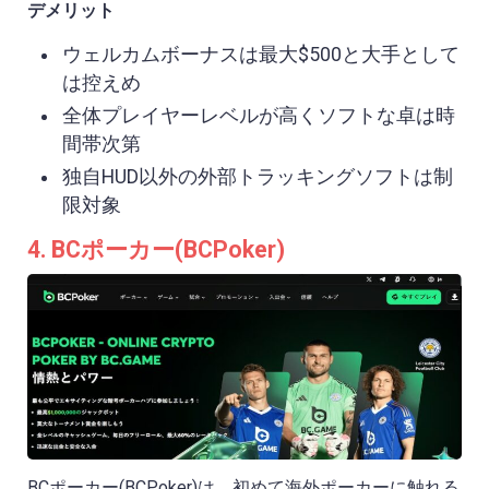
デメリット
ウェルカムボーナスは最大$500と大手として
は控えめ
全体プレイヤーレベルが高くソフトな卓は時
間帯次第
独自HUD以外の外部トラッキングソフトは制
限対象
4. BCポーカー(BCPoker)
BCポーカー(BCPoker)は、初めて海外ポーカーに触れる