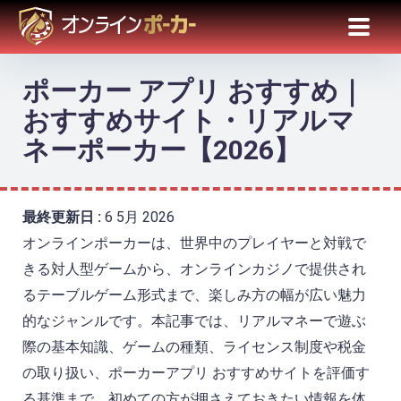
ポーカー アプリ おすすめ｜
おすすめサイト・リアルマ
ネーポーカー【2026】
最終更新日 :
6 5月 2026
オンラインポーカーは、世界中のプレイヤーと対戦で
きる対人型ゲームから、オンラインカジノで提供され
るテーブルゲーム形式まで、楽しみ方の幅が広い魅力
的なジャンルです。本記事では、リアルマネーで遊ぶ
際の基本知識、ゲームの種類、ライセンス制度や税金
の取り扱い、ポーカーアプリ おすすめサイトを評価す
る基準まで、初めての方が押さえておきたい情報を体