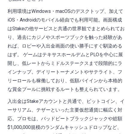
利用環境はWindows・macOSのデスクトップ、加えて
iOS・Androidのモバイル経由でも利用可能。画面構成
はStakeの他サービスと共通の世界観でまとめられてお
り、過去にカジノやスポーツブックを触った経験があ
れば、ロビーや入出金画面の使い勝手にすぐ馴染める
はず。 ゲームはテキサスホールデムとPLOを中心に展
開し、低レートからミドルステークスまで段階的にラ
インナップ。デイリートーナメントやサテライト、フ
リーロールも稼働しており、低額バイインから本格的
な賞金プールに挑戦するルートも整えられています。
入出金はStakeアカウントと共通で、ビットコイン、イ
ーサリアム、テザーといった主要仮想通貨に幅広く対
応。プロモは、バッドビートブラックジャックや総額
$1,000,000規模のランダムキャッシュドロップなど、