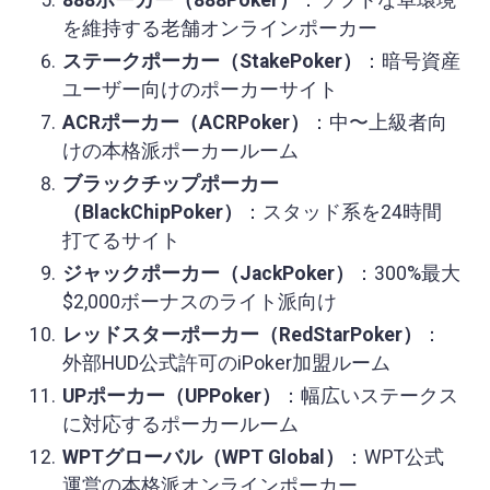
888ポーカー（888Poker）
：ソフトな卓環境
を維持する老舗オンラインポーカー
ステークポーカー（StakePoker）
：暗号資産
ユーザー向けのポーカーサイト
ACRポーカー（ACRPoker）
：中〜上級者向
けの本格派ポーカールーム
ブラックチップポーカー
（BlackChipPoker）
：スタッド系を24時間
打てるサイト
ジャックポーカー（JackPoker）
：300%最大
$2,000ボーナスのライト派向け
レッドスターポーカー（RedStarPoker）
：
外部HUD公式許可のiPoker加盟ルーム
UPポーカー（UPPoker）
：幅広いステークス
に対応するポーカールーム
WPTグローバル（WPT Global）
：WPT公式
運営の本格派オンラインポーカー