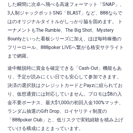
した瞬間に次卓へ飛べる高速フォーマット「SNAP」、
3人制ジャックポットSNG「BLAST」など、888ならで
はのオリジナルタイトルがしっかり脇を固めます。 ト
ーナメントもThe Rumble、The Big Shot、Mystery
Bountyといった看板シリーズに加え、ほぼ毎時稼働の
フリーロール、888poker LIVEへ繋がる格安サテライト
まで網羅。
途中離脱時に賞金を確定できる「Cash-Out」機能もあ
り、予定が読みにくい日でも安心して参加できます。
決済の選択肢はクレジットカードとPayzに絞られてお
り、仮想通貨には対応していません。プロモは$8の入
金不要ボーナス、最大$1,000の初回入金100%マッチ、
ランダム抽選のGift Drop、ロイヤリティ制度の
「888poker Club」と、低リスクで実戦経験を積み上げ
ていける構成にまとまっています。