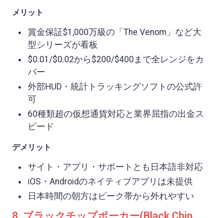
メリット
賞金保証$1,000万級の「The Venom」など大
型シリーズが看板
$0.01/$0.02から$200/$400まで全レンジをカ
バー
外部HUD・統計トラッキングソフトの公式許
可
60種類超の仮想通貨対応と業界屈指の出金ス
ピード
デメリット
サイト・アプリ・サポートとも日本語非対応
iOS・Androidのネイティブアプリは未提供
日本時間の朝方はピーク帯から外れやすい
8. ブラックチップポーカー(Black Chip