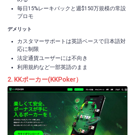
毎日15%レーキバックと週$150万規模の常設
プロモ
デメリット
カスタマーサポートは英語ベースで日本語対
応に制限
法定通貨ユーザーには不向き
利用規約など一部英語のまま
2. KKポーカー(KKPoker）