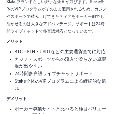
Stakeブランドらしい派手な企画が並びます。Stake全
体のVIPプログラムがそのまま適用されるため、カジノ
やスポーツで積み上げてきたティアをポーカー側でも
活かせるのは大きなアドバンテージ。サポートは24時
間ライブチャットで多言語対応となっています。
メリット
BTC・ETH・USDTなどの主要通貨全てに対応
カジノ・スポーツからの流入で柔らかい卓環
境が出やすい
24時間多言語ライブチャットサポート
Stake全体のVIPプログラムによる継続的な還
元
デメリット
ポーカー専業サイトと比べると種目バリエー