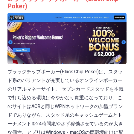
Poker)
ブラックチップポーカー(Black Chip Poker)は、スタッ
ド系のバリアントが充実しているオンラインポーカー
のリアルマネーサイト。 セブンカードスタッドを本気
で打ち込める環境は今やかなり貴重になっており、こ
のサイトはACRと同じWPNネットワークの加盟ブラン
ドでありながら、スタッド系のキャッシュゲームとト
ーナメントを24時間絶やさず稼働させているのが大き
な個性。アプリはWindows・macOSの両環境向けに配