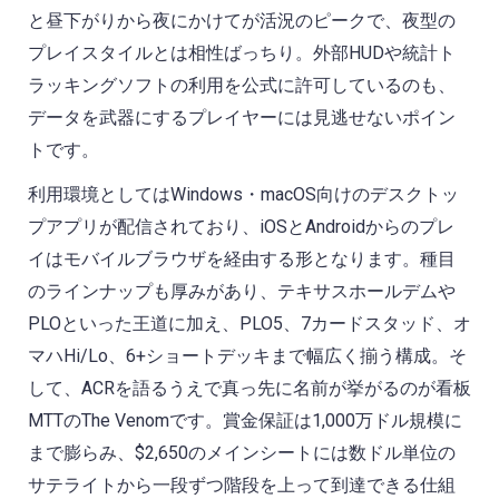
と昼下がりから夜にかけてが活況のピークで、夜型の
プレイスタイルとは相性ばっちり。外部HUDや統計ト
ラッキングソフトの利用を公式に許可しているのも、
データを武器にするプレイヤーには見逃せないポイン
トです。
利用環境としてはWindows・macOS向けのデスクトッ
プアプリが配信されており、iOSとAndroidからのプレ
イはモバイルブラウザを経由する形となります。種目
のラインナップも厚みがあり、テキサスホールデムや
PLOといった王道に加え、PLO5、7カードスタッド、オ
マハHi/Lo、6+ショートデッキまで幅広く揃う構成。そ
して、ACRを語るうえで真っ先に名前が挙がるのが看板
MTTのThe Venomです。賞金保証は1,000万ドル規模に
まで膨らみ、$2,650のメインシートには数ドル単位の
サテライトから一段ずつ階段を上って到達できる仕組