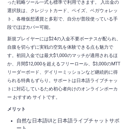
った戦略ツール一式も標準で利用できます。 入出金の
選択肢は、クレジットカード、ペイズ、ベガウォレッ
ト、各種仮想通貨と多彩で、自分が普段使っている手
段でほぼカバー可能。
新規プレイヤーには$24の入金不要ボーナスが配られ、
自腹を切らずに実戦の空気を体験できる点も魅力で
す。初回入金では最大$1,000のマッチが適用されるほ
か、月間$12,000を超えるフリーロール、$3,000のMTT
リーダーボード、デイリーミッションなど継続的に得
られる特典もずらり。サポートは日本語ライブチャッ
トに対応しているため初心者向けのオンラインポーカ
ー おすすめ サイトです。
メリット
自然な日本語UIと日本語ライブチャットサポ
ート